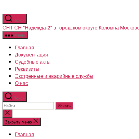
Перейти
Поиск
к
СНТ СН "Надежда-2" в городском округе Коломна Московс
содержимому
Меню
Главная
Документация
Судебные акты
Реквизиты
Экстренные и аварийные службы
О нас
Поиск
Поиск:
Закрыть
поиск
Закрыть меню
Главная