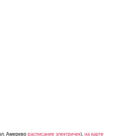
 пл. Амерево
расписание электричек
),
на карте