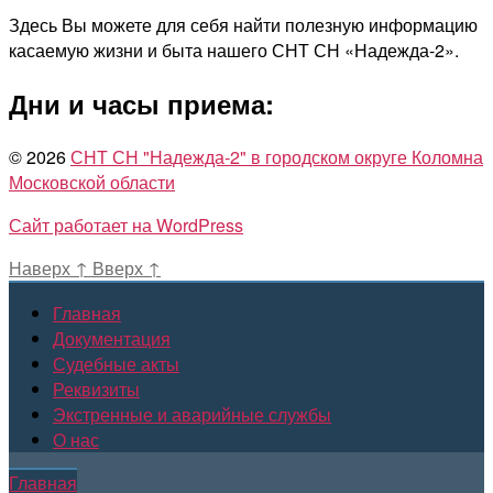
Здесь Вы можете для себя найти полезную информацию
касаемую жизни и быта нашего СНТ СН «Надежда-2».
Дни и часы приема:
© 2026
СНТ СН "Надежда-2" в городском округе Коломна
Московской области
Сайт работает на WordPress
Наверх
↑
Вверх
↑
Главная
Документация
Судебные акты
Реквизиты
Экстренные и аварийные службы
О нас
Главная