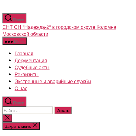
Перейти
Поиск
к
СНТ СН "Надежда-2" в городском округе Коломна
содержимому
Московской области
Меню
Главная
Документация
Судебные акты
Реквизиты
Экстренные и аварийные службы
О нас
Поиск
Поиск:
Закрыть
поиск
Закрыть меню