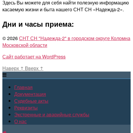
Здесь Вы можете для себя найти полезную информацию
касаемую жизни и быта нашего СНТ СН «Надежда-2».
Дни и часы приема:
© 2026
СНТ СН "Надежда-2" в городском округе Коломна
Московской области
Сайт работает на WordPress
Наверх
↑
Вверх
↑
Главная
Документация
Судебные акты
Реквизиты
Экстренные и аварийные службы
О нас