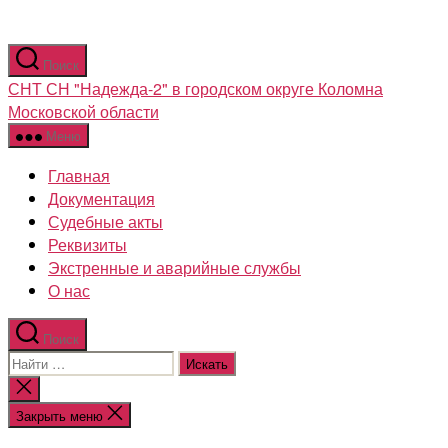
Перейти
Поиск
к
СНТ СН "Надежда-2" в городском округе Коломна
содержимому
Московской области
Меню
Главная
Документация
Судебные акты
Реквизиты
Экстренные и аварийные службы
О нас
Поиск
Поиск:
Закрыть
поиск
Закрыть меню